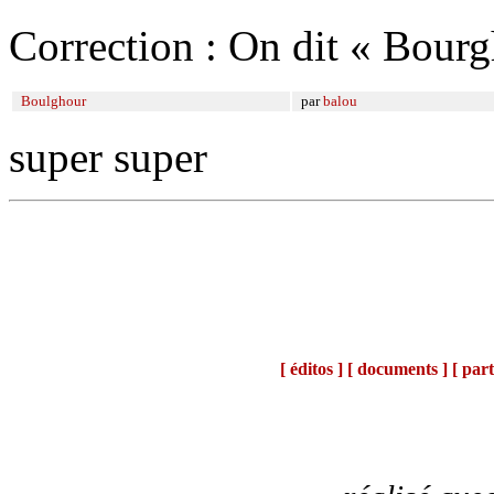
Correction : On dit « Bourg
Boulghour
par
balou
super super
[ éditos ]
[ documents ]
[ part