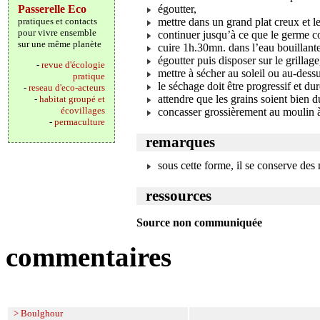
Passerelle Eco
égoutter,
pratiques et contacts
mettre dans un grand plat creux et le
pour vivre ensemble
continuer jusqu’à ce que le germe co
sur une même planète
cuire 1h.30mn. dans l’eau bouillant
égoutter puis disposer sur le grillage
-
revue d'écologie
mettre à sécher au soleil ou au-dess
pratique
le séchage doit être progressif et dur
-
reseau d'eco-acteurs
attendre que les grains soient bien d
-
habitat groupé et
écovillages
concasser grossièrement au moulin à 
-
permaculture
remarques
sous cette forme, il se conserve des 
ressources
Source non communiquée
commentaires
> Boulghour