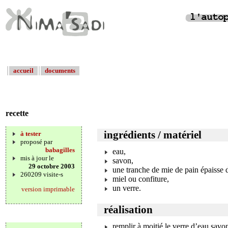
accueil
documents
recette
ingrédients / matériel
à tester
proposé par
babagilles
eau,
mis à jour le
savon,
29 octobre 2003
une tranche de mie de pain épaisse 
260209 visite-s
miel ou confiture,
un verre.
version imprimable
réalisation
remplir à moitié le verre d’eau savo