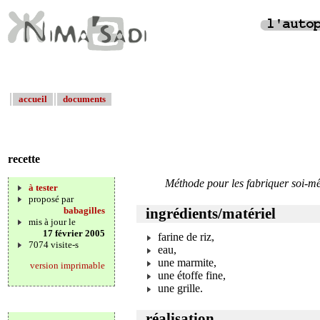
accueil
documents
recette
Méthode pour les fabriquer soi-m
à tester
proposé par
babagilles
ingrédients/matériel
mis à jour le
17 février 2005
farine de riz,
7074 visite-s
eau,
une marmite,
version imprimable
une étoffe fine,
une grille.
réalisation