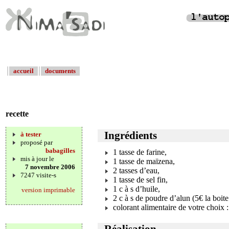
accueil
documents
recette
Ingrédients
à tester
proposé par
babagilles
1 tasse de farine,
mis à jour le
1 tasse de maïzena,
7 novembre 2006
2 tasses d’eau,
7247 visite-s
1 tasse de sel fin,
1 c à s d’huile,
version imprimable
2 c à s de poudre d’alun (5€ la boit
colorant alimentaire de votre choix : 