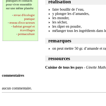
pratiques et contacts
réalisation
pour vivre ensemble
sur une même planète
faire bouillir de l’eau,
y plonger les d’amandes,
-
revue d'écologie
les monder,
pratique
les sécher,
-
reseau d'eco-acteurs
les râper en poudre,
-
habitat groupé et
écovillages
mélanger tous les ingrédients dans le
-
permaculture
remarques
on peut mettre 50 gr. d’amande et ra
ressources
Cuisine de tous les pays
-
Ginette Math
commentaires
aucun commentaire.