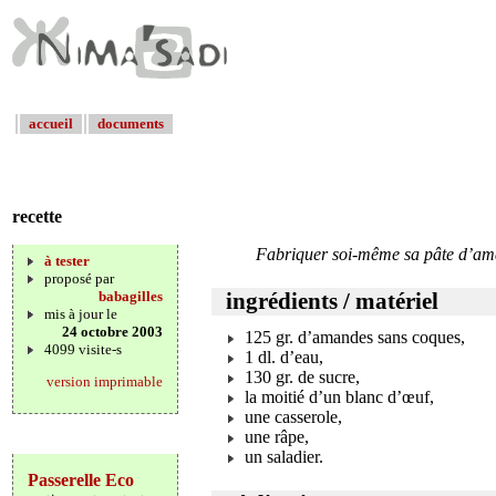
accueil
documents
recette
Fabriquer soi-même sa pâte d’am
à tester
proposé par
babagilles
ingrédients / matériel
mis à jour le
24 octobre 2003
125 gr. d’amandes sans coques,
4099 visite-s
1 dl. d’eau,
130 gr. de sucre,
version imprimable
la moitié d’un blanc d’œuf,
une casserole,
une râpe,
un saladier.
Passerelle Eco