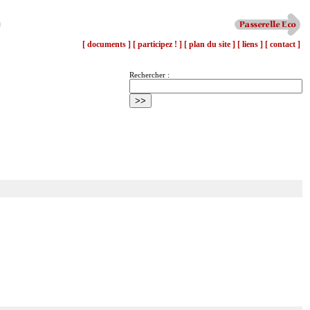
[ documents ]
[ participez ! ]
[ plan du site ]
[ liens ]
[ contact ]
Rechercher :