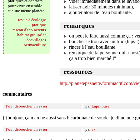
pratiques et contacts
vider immédiatement dans le lavabo 
pour vivre ensemble
laisser agir 30 minutes minimum,
sur une même planète
ajouter alors de l’eau bouillante.
-
revue d'écologie
remarques
pratique
-
reseau d'eco-acteurs
-
habitat groupé et
on peut le faire aussi comme ça : vers
écovillages
boucher le trou avec un truc (hips !)
-
permaculture
rincer à l’eau bouillante.
remarque de la personne qui a posté 
ça a trop bien marché !"
ressources
http://planetepasnette.forumactif.com/
commentaires
Pour déboucher un évier
par
Lapinouse
{}bonjour, ça marche aussi sans bicarbonate de soude. je dilue une gros
Pour déboucher un évier
par
vv