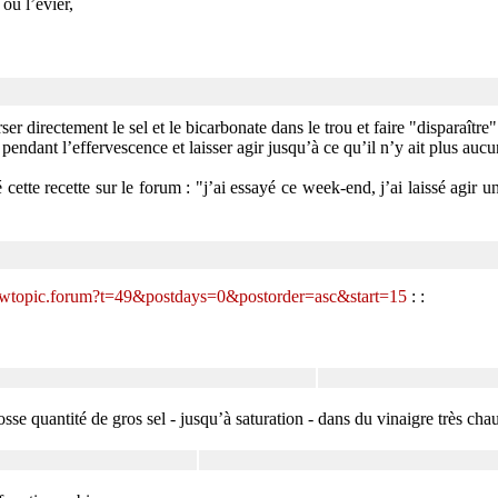
ou l’évier,
er directement le sel et le bicarbonate dans le trou et faire "disparaître
 pendant l’effervescence et laisser agir jusqu’à ce qu’il n’y ait plus au
cette recette sur le forum : "j’ai essayé ce week-end, j’ai laissé agir 
viewtopic.forum?t=49&postdays=0&postorder=asc&start=15
: :
se quantité de gros sel - jusqu’à saturation - dans du vinaigre très chaud