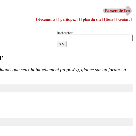
[ documents ]
[ participez ! ]
[ plan du site ]
[ liens ]
[ contact ]
Rechercher :
r
luants que ceux habituellement proposés), glanée sur un forum...à