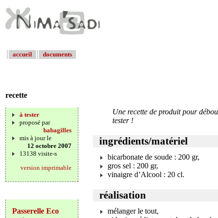
accueil
documents
recette
Une recette de produit pour débou
à tester
tester !
proposé par
babagilles
mis à jour le
ingrédients/matériel
12 octobre 2007
13138 visite-s
bicarbonate de soude : 200 gr,
gros sel : 200 gr,
version imprimable
vinaigre d’Alcool : 20 cl.
réalisation
Passerelle Eco
mélanger le tout,