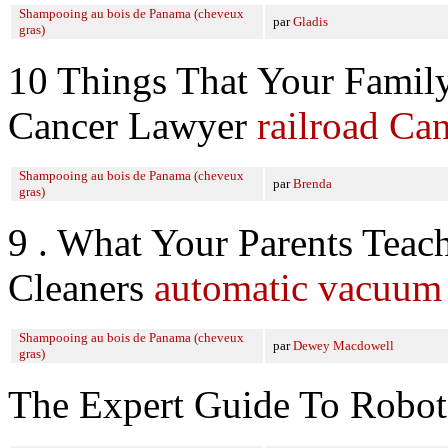
Shampooing au bois de Panama (cheveux
par
Gladis
gras)
10 Things That Your Famil
Cancer Lawyer
railroad Ca
Shampooing au bois de Panama (cheveux
par
Brenda
gras)
9 . What Your Parents Tea
Cleaners
automatic vacuum 
Shampooing au bois de Panama (cheveux
par
Dewey Macdowell
gras)
The Expert Guide To Robo