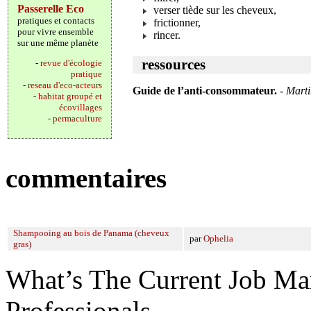
Passerelle Eco
verser tiède sur les cheveux,
pratiques et contacts
frictionner,
pour vivre ensemble
rincer.
sur une même planète
ressources
-
revue d'écologie
pratique
-
reseau d'eco-acteurs
Guide de l’anti-consommateur.
-
Marti
-
habitat groupé et
écovillages
-
permaculture
commentaires
Shampooing au bois de Panama (cheveux
par
Ophelia
gras)
What’s The Current Job M
Professionals