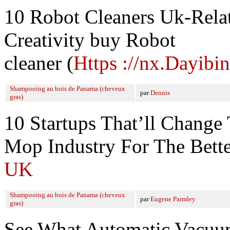
10 Robot Cleaners Uk-Relat
Creativity buy Robot
cleaner (
Https ://nx.Dayibi
Shampooing au bois de Panama (cheveux
par
Dennis
gras)
10 Startups That’ll Chang
Mop Industry For The Bett
UK
Shampooing au bois de Panama (cheveux
par
Eugene Parmley
gras)
See What Automatic Vacuum