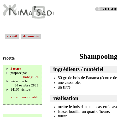
accueil
documents
Shampooing 
recette
ingrédients / matériel
à tester
proposé par
babagilles
50 gr. de bois de Panama (écorce de 
mis à jour le
une casserole,
30 octobre 2003
un filtre.
14167 visite-s
version imprimable
réalisation
mettre le bois dans une casserole ave
laisser bouillir un quart d’heure,
filtrer,