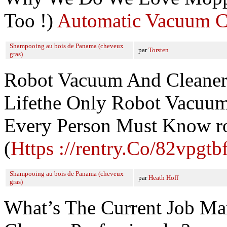
Too !)
Automatic Vacuum C
Shampooing au bois de Panama (cheveux
par
Torsten
gras)
Robot Vacuum And Cleaner
Lifethe Only Robot Vacuum
Every Person Must Know ro
(
Https ://rentry.Co/82vpgtb
Shampooing au bois de Panama (cheveux
par
Heath Hoff
gras)
What’s The Current Job M