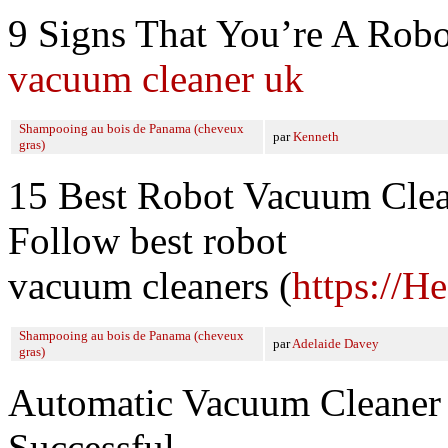
9 Signs That You’re A Rob
vacuum cleaner uk
Shampooing au bois de Panama (cheveux
par
Kenneth
gras)
15 Best Robot Vacuum Clea
Follow best robot
vacuum cleaners (
https://H
Shampooing au bois de Panama (cheveux
par
Adelaide Davey
gras)
Automatic Vacuum Cleaner
Successful